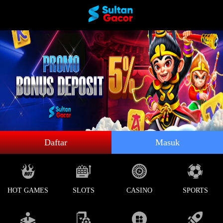
Daftar
Masuk
HOT GAMES
SLOTS
CASINO
SPORTS